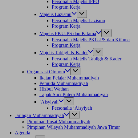
Personalia Majelis IPPO
Program Kerja
Majelis Lazismu
Personalia Majelis Lazismu
Program Kerja
Majelis PKU-PS dan Kifama
Personalia Majelis PKU-PS dan Kifama
Program Kerja
Majelis Tabligh & Kader
Personalia Majelis Tabligh & Kader
Program Kerja
Organisasi Otonom
Ikatan Pelajar Muhammadiyah
Pemuda Muhammadiyah
Hizbul Wathan
Tapak Suci Putera Muhammadiyah
‘Aisyiyah
Personalia ‘Aisyiyah
Jaringan Muhammadiyah
Pimpinan Pusat Muhammadiyah
Pimpinan Wilayah Muhammadiyah Jawa Timur
Agenda