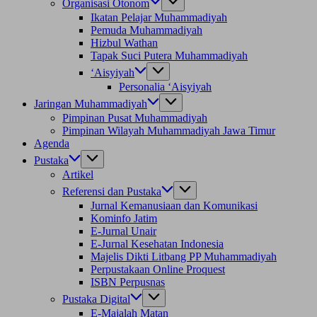
Organisasi Otonom
Ikatan Pelajar Muhammadiyah
Pemuda Muhammadiyah
Hizbul Wathan
Tapak Suci Putera Muhammadiyah
‘Aisyiyah
Personalia ‘Aisyiyah
Jaringan Muhammadiyah
Pimpinan Pusat Muhammadiyah
Pimpinan Wilayah Muhammadiyah Jawa Timur
Agenda
Pustaka
Artikel
Referensi dan Pustaka
Jurnal Kemanusiaan dan Komunikasi
Kominfo Jatim
E-Jurnal Unair
E-Jurnal Kesehatan Indonesia
Majelis Dikti Litbang PP Muhammadiyah
Perpustakaan Online Proquest
ISBN Perpusnas
Pustaka Digital
E-Majalah Matan