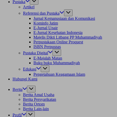
Pustaka
Artikel
Referensi dan Pustaka
Jurnal Kemanusiaan dan Komunikasi
Kominfo Jatim
E-Jurnal Unair
E-Jurnal Kesehatan Indonesia
Majelis Dikti Litbang PP Muhammadiyah
Perpustakaan Online Proquest
ISBN Perpusnas
Pustaka Digital
E-Majalah Matan
Buku buku Muhammadiyah
Edukasi
Pengetahuan Keagamaan Islam
Hubungi Kami
Berita
Berita Amal Usaha
Berita Persyarikatan
Berita Ortom
Berita Lain-lain
Profil