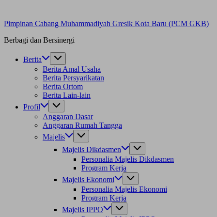
Pimpinan Cabang Muhammadiyah Gresik Kota Baru (PCM GKB)
Berbagi dan Bersinergi
Berita
Berita Amal Usaha
Berita Persyarikatan
Berita Ortom
Berita Lain-lain
Profil
Anggaran Dasar
Anggaran Rumah Tangga
Majelis
Majelis Dikdasmen
Personalia Majelis Dikdasmen
Program Kerja
Majelis Ekonomi
Personalia Majelis Ekonomi
Program Kerja
Majelis IPPO