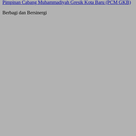
Pimpinan Cabang Muhammadiyah Gresik Kota Baru (PCM GKB)
Berbagi dan Bersinergi