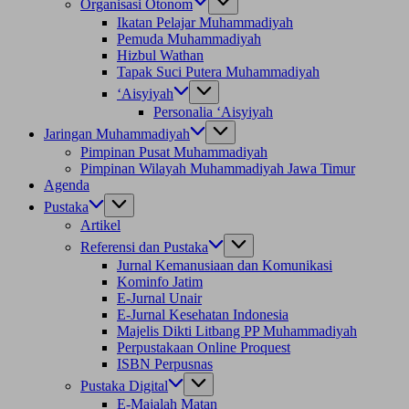
Organisasi Otonom
Ikatan Pelajar Muhammadiyah
Pemuda Muhammadiyah
Hizbul Wathan
Tapak Suci Putera Muhammadiyah
‘Aisyiyah
Personalia ‘Aisyiyah
Jaringan Muhammadiyah
Pimpinan Pusat Muhammadiyah
Pimpinan Wilayah Muhammadiyah Jawa Timur
Agenda
Pustaka
Artikel
Referensi dan Pustaka
Jurnal Kemanusiaan dan Komunikasi
Kominfo Jatim
E-Jurnal Unair
E-Jurnal Kesehatan Indonesia
Majelis Dikti Litbang PP Muhammadiyah
Perpustakaan Online Proquest
ISBN Perpusnas
Pustaka Digital
E-Majalah Matan