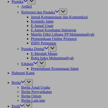
Pustaka
Artikel
Referensi dan Pustaka
Jurnal Kemanusiaan dan Komunikasi
Kominfo Jatim
E-Jurnal Unair
E-Jurnal Kesehatan Indonesia
Majelis Dikti Litbang PP Muhammadiyah
Perpustakaan Online Proquest
ISBN Perpusnas
Pustaka Digital
E-Majalah Matan
Buku buku Muhammadiyah
Edukasi
Pengetahuan Keagamaan Islam
Hubungi Kami
Berita
Berita Amal Usaha
Berita Persyarikatan
Berita Ortom
Berita Lain-lain
Profil