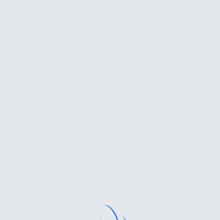
san dalam LDKS, Kamis (3/10/2024). (Ichwan Arif)